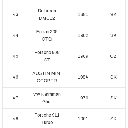
Delorean
43
1981
SK
DMC12
Ferrari 308
44
1982
SK
GTSi
Porsche 928
45
1989
CZ
GT
AUSTIN MINI
46
1984
SK
COOPER
VW Karmman
47
1970
SK
Ghia
Porsche 911
48
1991
SK
Turbo