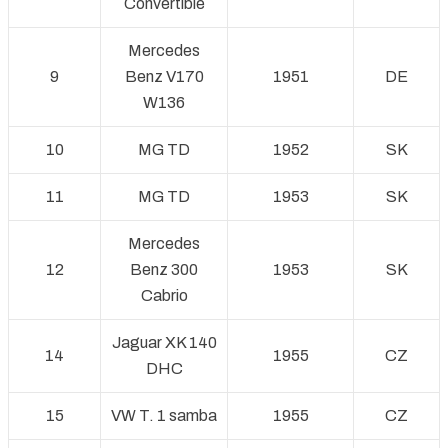
Convertible
Mercedes
9
Benz V170
1951
DE
W136
10
MG TD
1952
SK
11
MG TD
1953
SK
Mercedes
12
Benz 300
1953
SK
Cabrio
Jaguar XK 140
14
1955
CZ
DHC
15
VW T. 1 samba
1955
CZ