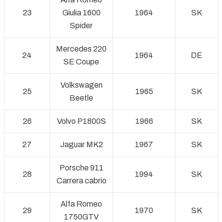
23
Giulia 1600
1964
SK
Spider
Mercedes 220
24
1964
DE
SE Coupe
Volkswagen
25
1965
SK
Beetle
26
Volvo P1800S
1966
SK
27
Jaguar MK2
1967
SK
Porsche 911
28
1994
SK
Carrera cabrio
Alfa Romeo
29
1970
SK
1750GTV