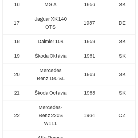
16
MG A
1956
SK
Jaguar XK 140
17
1957
DE
OTS
18
Daimler 104
1958
SK
19
Škoda Oktávia
1961
SK
Mercedes
20
1963
SK
Benz 190 SL
21
Škoda Octavia
1963
SK
Mercedes-
22
Benz 220S
1964
CZ
W111
Alfa Romeo