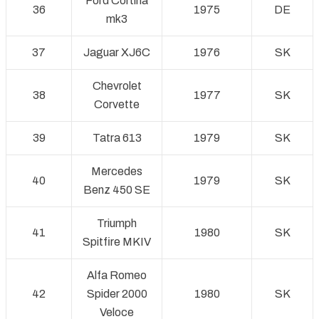
Ford Cortina
36
1975
DE
mk3
37
Jaguar XJ6C
1976
SK
Chevrolet
38
1977
SK
Corvette
39
Tatra 613
1979
SK
Mercedes
40
1979
SK
Benz 450 SE
Triumph
41
1980
SK
Spitfire MKIV
Alfa Romeo
42
Spider 2000
1980
SK
Veloce