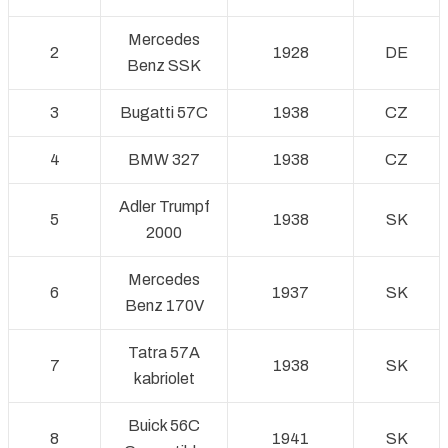
Mercedes
2
1928
DE
Benz SSK
3
Bugatti 57C
1938
CZ
4
BMW 327
1938
CZ
Adler Trumpf
5
1938
SK
2000
Mercedes
6
1937
SK
Benz 170V
Tatra 57A
7
1938
SK
kabriolet
Buick 56C
8
1941
SK