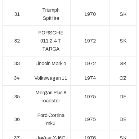
Triumph
31
1970
SK
Spitfire
PORSCHE
32
911 2,4 T
1972
SK
TARGA
33
Lincoln Mark 4
1972
SK
34
Volkswagen 11
1974
CZ
Morgan Plus 8
35
1975
DE
roadster
Ford Cortina
36
1975
DE
mk3
37
Jaguar XJ6C
1976
SK