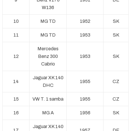
W136
10
MG TD
1952
SK
11
MG TD
1953
SK
Mercedes
12
Benz 300
1953
SK
Cabrio
Jaguar XK 140
14
1955
CZ
DHC
15
VW T. 1 samba
1955
CZ
16
MG A
1956
SK
Jaguar XK 140
17
1957
DE