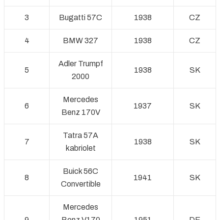
3
Bugatti 57C
1938
CZ
4
BMW 327
1938
CZ
Adler Trumpf
5
1938
SK
2000
Mercedes
6
1937
SK
Benz 170V
Tatra 57A
7
1938
SK
kabriolet
Buick 56C
8
1941
SK
Convertible
Mercedes
9
Benz V170
1951
DE