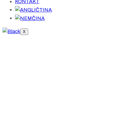
KONTAKT
X
Štartovná listina 2025