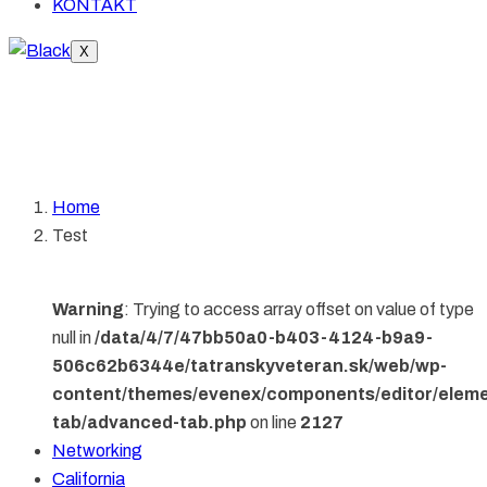
KONTAKT
X
Test
Home
Test
Warning
: Trying to access array offset on value of type
null in
/data/4/7/47bb50a0-b403-4124-b9a9-
506c62b6344e/tatranskyveteran.sk/web/wp-
content/themes/evenex/components/editor/elem
tab/advanced-tab.php
on line
2127
Networking
California